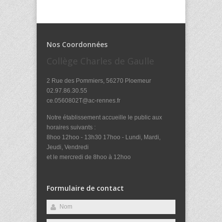
Nos Coordonnées
Collège Charles de Gaulle
2 Rue des Pommiers, 56270 Ploemeur
02.97.86.30.55
ce.0560802T@ac-rennes.fr
Notre établissement accueille le public aux
horaires suivants :
8hoo 12hoo - 13h30 17hoo - Lundi, Mardi,
Jeudi, Vendredi
et le mercredi de 8hoo à 12hoo
Formulaire de contact