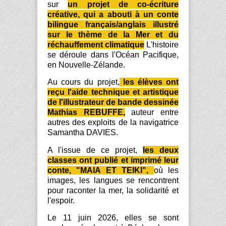
sur
un projet de co-écriture
créative, qui a abouti à un conte
bilingue français/anglais illustré
sur le thème de la Mer et du
réchauffement climatique
L'histoire
se déroule dans l'Océan Pacifique,
en Nouvelle-Zélande.
Au cours du projet,
les élèves ont
reçu l'aide technique et artistique
de l'illustrateur de bande dessinée
Mathias
REBUFFE
,
auteur entre
autres des exploits de la navigatrice
Samantha DAVIES.
A l'issue de ce projet,
les deux
classes ont publié et imprimé leur
conte, "MAIA ET TEIKI",
où les
images, les langues se rencontrent
pour raconter la mer, la
solidarité
et
l'espoir.
Le 11 juin 2026, elles se sont