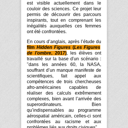
est visible actuellement dans le
couloir des sciences. Ce projet leur
permis de découvrir des parcours
inspirants, tout en comprenant les
inégalités auxquelles ces femmes
ont été confrontées.
En cours d’anglais, après l’étude du
film
Hidden
Figures
(
Les Figures
de l’ombre
, 2017)
, les élèves ont
travaillé sur la base d'un scénario :
"dans les années 60, la NASA,
souffrant d’un manque manifeste de
scientifiques, fait appel aux
compétences de trois chercheuses
afro-américaines capables de
réaliser des calculs extrêmement
complexes, bien avant l’arrivée des
superordinateurs. Bien
qu’indispensables au programme
aérospatial américain, celles-ci sont
confrontées au racisme et aux
problèmes liés aux droits civiques".