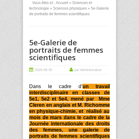
Vous êtes ici :
Accueil
»
Sciences et
technologie
»
Sciences physiques
» 5e-Galerie
de portraits de femmes scientifiques
5e-Galerie de
portraits de femmes
scientifiques
2026-06-30
par Administrateur
Dans le cadre d’
un travail
interdisciplinaire en classes de
5e1, 5e2 et 5e4, mené par Mme
Cleren
en anglais et M.
Richomme
en physique-chimie, et réalisé au
mois de mars dans le cadre de la
Journée internationale des droits
des femmes, une galerie de
portraits de femmes scientifiques