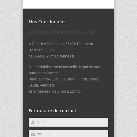
Nos Coordonnées
Collège Charles de Gaulle
2 Rue des Pommiers, 56270 Ploemeur
02.97.86.30.55
ce.0560802T@ac-rennes.fr
Notre établissement accueille le public aux
horaires suivants :
8hoo 12hoo - 13h30 17hoo - Lundi, Mardi,
Jeudi, Vendredi
et le mercredi de 8hoo à 12hoo
Formulaire de contact