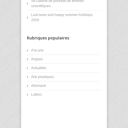
5e-Galerie de portraits de femmes
scientifiques
Last news and happy summer hollidays
2026
Rubriques populaires
A la une
Anglais
Actualités
Arts plastiques
Allemand
Lettres