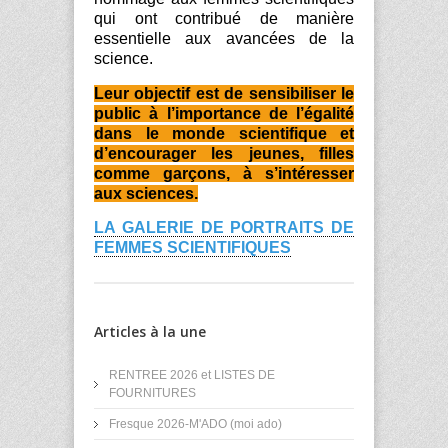
qui ont contribué de manière
essentielle aux avancées de la
science.
Leur objectif est de sensibiliser le
public à l’importance de l’égalité
dans le monde scientifique et
d’encourager les jeunes, filles
comme garçons, à s’intéresser
aux sciences.
LA GALERIE DE PORTRAITS DE
FEMMES SCIENTIFIQUES
Articles à la une
RENTREE 2026 et LISTES DE
FOURNITURES
Fresque 2026-M'ADO (moi ado)