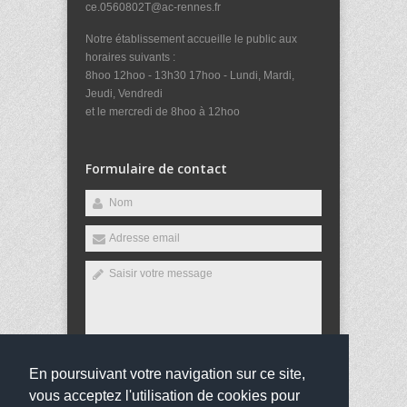
ce.0560802T@ac-rennes.fr
Notre établissement accueille le public aux
horaires suivants :
8hoo 12hoo - 13h30 17hoo - Lundi, Mardi,
Jeudi, Vendredi
et le mercredi de 8hoo à 12hoo
Formulaire de contact
En poursuivant votre navigation sur ce site,
Envoyer
vous acceptez l'utilisation de cookies pour