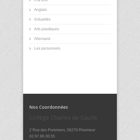
A la une
Anglais
Actualités
Arts plastiques
Allemand
Les personnels
Nos Coordonnées
Collège Charles de Gaulle
2 Rue des Pommiers, 56270 Ploemeur
02.97.86.30.55