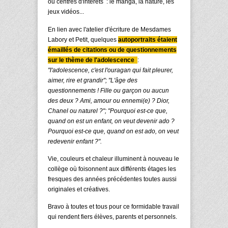
ou centres d'intérêts : le manga, la nature, les
jeux vidéos...
En lien avec l'atelier d'écriture de Mesdames
Labory et Petit, quelques
autoportraits étaient
émaillés de citations ou de questionnements
sur le thème de l'adolescence
:
"l'adolescence, c'est l'ouragan qui fait pleurer,
aimer, rire et grandir"; "L'âge des
questionnements ! Fille ou garçon ou aucun
des deux ? Ami, amour ou ennemi(e) ? Dior,
Chanel ou naturel ?"; "Pourquoi est-ce que,
quand on est un enfant, on veut devenir ado ?
Pourquoi est-ce que, quand on est ado, on veut
redevenir enfant ?".
Vie, couleurs et chaleur illuminent à nouveau le
collège où foisonnent aux différents étages les
fresques des années précédentes toutes aussi
originales et créatives.
Bravo à toutes et tous pour ce formidable travail
qui rendent fiers élèves, parents et personnels.