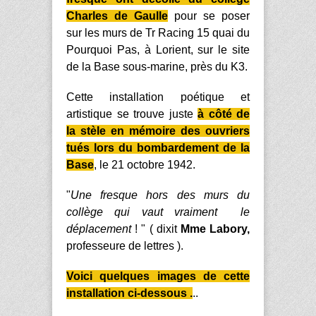
Charles de Gaulle
pour se poser
sur les murs de Tr Racing 15 quai du
Pourquoi Pas, à Lorient, sur le site
de la Base sous-marine, près du K3.
Cette installation poétique et
artistique se trouve juste
à côté de
la stèle en mémoire des ouvriers
tués lors du bombardement de la
Base
, le 21 octobre 1942.
"
Une fresque hors des murs du
collège qui vaut vraiment le
déplacement
! " ( dixit
Mme Labory,
professeure de lettres ).
Voici quelques images de cette
installation ci-dessous .
..