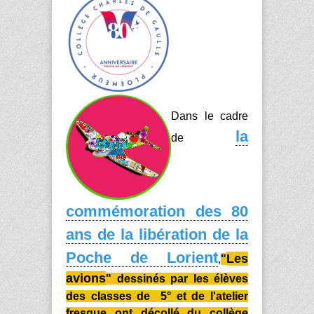
Dans le cadre
la
de
commémoration des 80
ans de la libération de la
Poche de Lorient
Les
,
"
avions
" dessinés par les élèves
des classes de 5° et de l'atelier
fresque ont décollé du collège