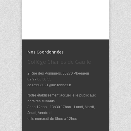
Nos Coordonnées
Collège Charles de Gaulle
2 Rue des Pommiers, 56270 Ploemeur
02.97.86.30.55
ce.0560802T@ac-rennes.fr
Notre établissement accueille le public aux
horaires suivants :
8hoo 12hoo - 13h30 17hoo - Lundi, Mardi,
Jeudi, Vendredi
et le mercredi de 8hoo à 12hoo