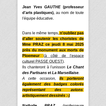
Jean Yves GAUTHE
(professeur
d'arts plastiques),
au nom de toute
l'équipe éducative.
Dans le même temps,
n'oubliez pas
d'aller soutenir les choristes de
Mme
PRAZ
ce jeudi 8 mai 2025
près du
monument
aux morts de
Ploemeur
(
à côté de l'espace
culturel PASSE OUEST
).
Ils chanteront à l'unisson
Le Chant
des Partisans
et
La Marseillaise
.
A cette occasion,
ils porteront
également des badges colorés
représentant des avions
artistiquement dessinés :-)
Nathalie PRAZ
(professeure