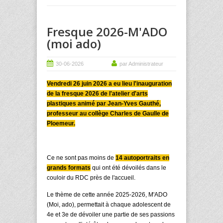
Fresque 2026-M'ADO
(moi ado)
30-06-2026
par Administrateur
Vendredi 26 juin 2026 a eu lieu l'inauguration
de la fresque 2026 de l'atelier d'arts
plastiques
animé par Jean-Yves
Gauthé
,
professeur au collège Charles de Gaulle de
Ploemeur
.
Ce ne sont pas moins de
14 autoportraits en
grands formats
qui ont été dévoilés dans le
couloir du RDC près de l'accueil.
Le thème de cette année 2025-2026, M'ADO
(Moi, ado), permettait à chaque adolescent de
4e et 3e de dévoiler une partie de ses passions