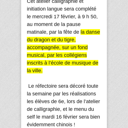
Cet atelier calligraphie et
initiation langue sera complété
le mercredi 17 février, à 9 h 50,
au moment de la pause
matinale, par la fête de
la danse
du dragon et du tigre,
accompagnée, sur un fond
musical, par les collégiens
inscrits à l’école de musique de
la ville.
Le réfectoire sera décoré toute
la semaine par les réalisations
les élèves de 6e, lors de l’atelier
de calligraphie, et le menu du
self le mardi 16 février sera bien
évidemment chinois !