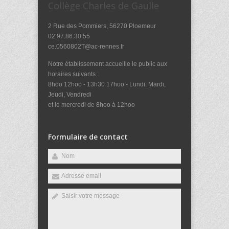
Collège Charles de Gaulle
2 Rue des Pommiers, 56270 Ploemeur
02.97.86.30.55
ce.0560802T@ac-rennes.fr
Notre établissement accueille le public aux
horaires suivants :
8hoo 12hoo - 13h30 17hoo - Lundi, Mardi,
Jeudi, Vendredi
et le mercredi de 8hoo à 12hoo
Formulaire de contact