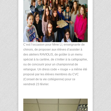
C’est l’occasion pour M
me
LI, enseignante de
chinois, de proposer aux élèves d’assister à
des ateliers RAVIOLIS, de goûter à un menu
spécial à la cantine, de s’initier à la calligraphie,
ou de concourir pour un championnat de
virlangue. Un dress code « rouge » a même été
proposé par les élèves membres du CVC
(Conseil de la vie collégienne) pour ce
vendredi 23 février.