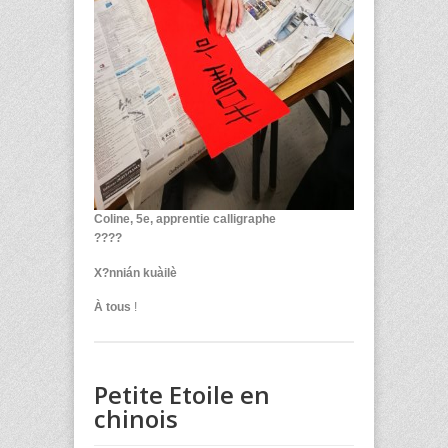
Coline, 5
e
, apprentie calligraphe
????
X?nnián kuàilè
À tous
!
Petite Etoile en
chinois