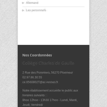
Allemand
Les personnels
Nos Coordonnées
Collège Charles de Gaulle
2 Rue des Pommiers, 56270 Ploemeur
02.97.86.30.55
ce.0560802T@ac-rennes.fr
Notre établissement accueille le public aux
horaires suivants :
8hoo 12hoo - 13h30 17hoo - Lundi, Mardi,
Jeudi, Vendredi