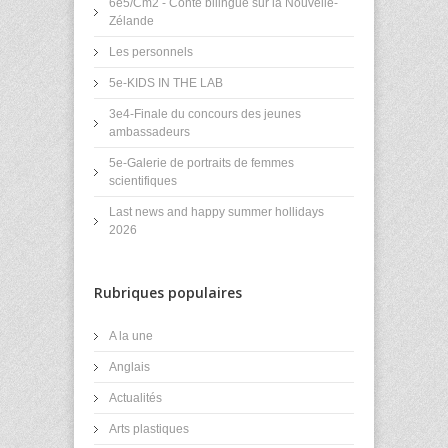
6e5/Cm2 - Conte bilingue sur la Nouvelle-
Zélande
Les personnels
5e-KIDS IN THE LAB
3e4-Finale du concours des jeunes
ambassadeurs
5e-Galerie de portraits de femmes
scientifiques
Last news and happy summer hollidays
2026
Rubriques populaires
A la une
Anglais
Actualités
Arts plastiques