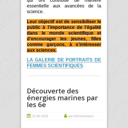
qui ont contribué de manière
essentielle aux avancées de la
science.
Leur objectif est de sensibiliser le
public à l’importance de l’égalité
dans le monde scientifique et
d’encourager les jeunes, filles
comme garçons, à s’intéresser
aux sciences.
LA GALERIE DE PORTRAITS DE
FEMMES SCIENTIFIQUES
Découverte des
énergies marines par
les 6e
15-06-2018
par Administrateur