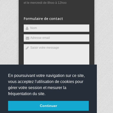
et le mercredi de 8hoo à 12hoo
Formulaire de contact
En poursuivant votre navigation sur ce site,
Envoyer
vous acceptez l'utilisation de cookies pour
gérer votre session et mesurer la
fréquentation du site.
Copyright 2016
Collège Charles de Gaulle
Tous droits
Continuer
réservés
Mentions légales
websco