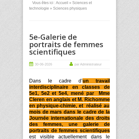
Vous êtes ici :
Accueil
»
Sciences et
technologie
» Sciences physiques
5e-Galerie de
portraits de femmes
scientifiques
30-06-2026
par Administrateur
Dans le cadre d’
un travail
interdisciplinaire en classes de
5e1, 5e2 et 5e4, mené par Mme
Cleren
en anglais et M.
Richomme
en physique-chimie, et réalisé au
mois de mars dans le cadre de la
Journée internationale des droits
des femmes, une galerie de
portraits de femmes scientifiques
est visible actuellement dans le