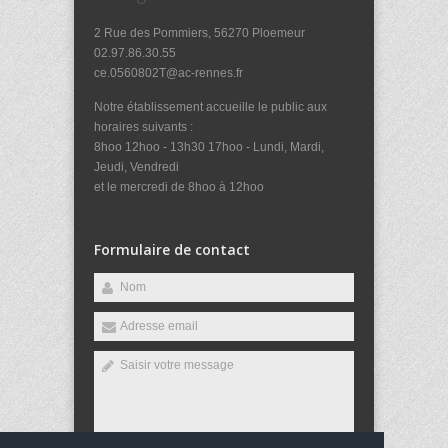
2 Rue des Pommiers, 56270 Ploemeur
02.97.86.30.55
ce.0560802T@ac-rennes.fr
Notre établissement accueille le public aux
horaires suivants :
8hoo 12hoo - 13h30 17hoo - Lundi, Mardi,
Jeudi, Vendredi
et le mercredi de 8hoo à 12hoo
Formulaire de contact