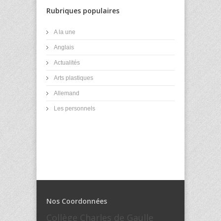
Rubriques populaires
A la une
Anglais
Actualités
Arts plastiques
Allemand
Les personnels
Nos Coordonnées
Collège Charles de Gaulle