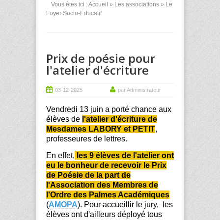
Vous êtes ici :
Accueil
»
Les associations
» Le
Foyer Socio-Educatif
Prix de poésie pour
l'atelier d'écriture
03-12-2025
par Administrateur
Vendredi 13 juin a porté chance aux
élèves de
l'atelier d'écriture de
Mesdames
LABORY
et PETIT
,
professeures de lettres.
En effet,
les 9 élèves de l'atelier ont
eu le bonheur de recevoir le Prix
de Poésie de la part de
l'Association des Membres de
l'Ordre des Palmes Académiques
(
AMOPA
). Pour accueillir le jury, les
élèves ont d'ailleurs déployé tous