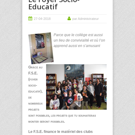
Educatif
27-04-2018
par Administrateur
Parce que le collège est aussi
un lieu de convivialité et où l’on
apprend aussi en s’amusant
Grâce au
F.S.E.
(foyer
socio-
éducatif),
de
nombreux
projets
sont possibles, les projets que tu souhaiteras
monter seront possibles.
Le F.S.E. finance le matériel des clubs