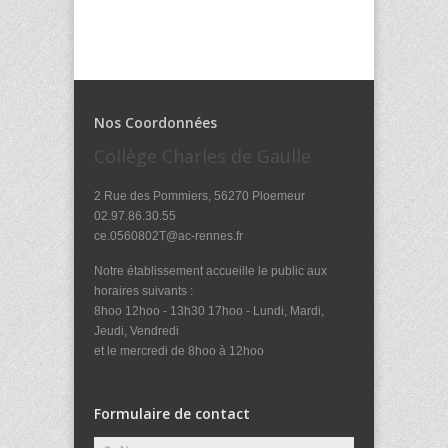
Nos Coordonnées
Collège Charles de Gaulle
2 Rue des Pommiers, 56270 Ploemeur
02.97.86.30.55
ce.0560802T@ac-rennes.fr
Notre établissement accueille le public aux
horaires suivants :
8hoo 12hoo - 13h30 17hoo - Lundi, Mardi,
Jeudi, Vendredi
et le mercredi de 8hoo à 12hoo
Formulaire de contact