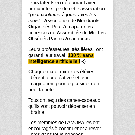
leurs talents en détournant avec
humour le sigle de cette association
"
pour continuer à jouer avec les
mots
" :
A
ssociation de
M
endiants
O
rganisés
P
our
A
ccaparer les
richesses ou
A
ssemblée de
M
oches
O
bsédés
P
ar les
A
nacondas.
Leurs professeures, très fières, ont
garanti leur travail
100 % sans
intelligence artificielle !
-:)
Chaque mardi midi, ces élèves
libèrent leur créativité et leur
imagination
pour le plaisir et non
pour la note.
Tous ont reçu des cartes-cadeaux
qu'ils vont pouvoir dépenser en
librairie.
Les membres de l'AMOPA les ont
encouragés à continuer et à rester
libres dans leurs pensées.