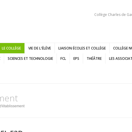
Collège Charles de Ga
LE COLLÈGE
VIE DE L'ÉLÈVE
LIAISON ÉCOLES ET COLLÈGE
COLLÈGE N
C
SCIENCES ET TECHNOLOGIE
FCL
EPS
THÉÂTRE
LES ASSOCIA
ement
d'établissement