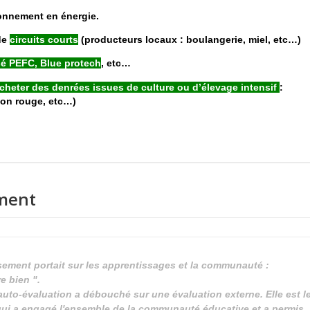
onnement en énergie.
de
circuits courts
(producteurs locaux : boulangerie, miel, etc…)
isé PEFC, Blue protech
, etc…
acheter des denrées issues de culture ou d’élevage intensif
:
hon rouge, etc…)
ement
ssement portait sur les apprentissages et la communauté :
e bien ".
uto-évaluation a débouché sur une évaluation externe. Elle est l
if qui a engagé l'ensemble de la communauté éducative et a permis