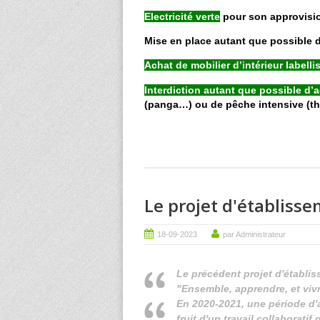
Electricité verte
pour son approvisi
Mise en place autant que possible 
Achat de mobilier d’intérieur labell
Interdiction autant que possible d’
(panga…) ou de pêche intensive (t
Le projet d'établiss
18-09-2023
par Administrateur
Le précédent projet d'établi
"Ensemble, apprendre, et vivr
En 2020-2021, une période d'a
fruit d'un travail collaborat