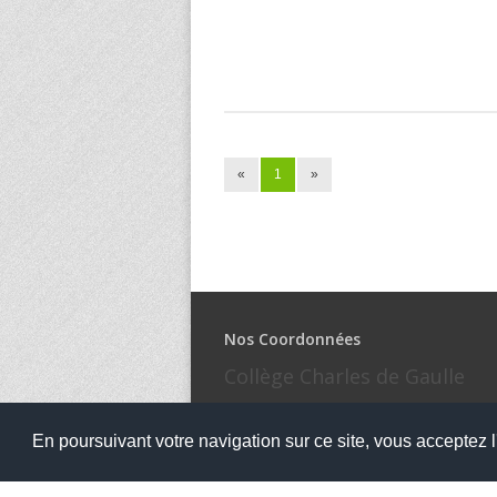
«
1
»
Nos Coordonnées
Collège Charles de Gaulle
2 Rue des Pommiers, 56270 Ploemeur
En poursuivant votre navigation sur ce site, vous acceptez l'
02.97.86.30.55
ce.0560802T@ac-rennes.fr