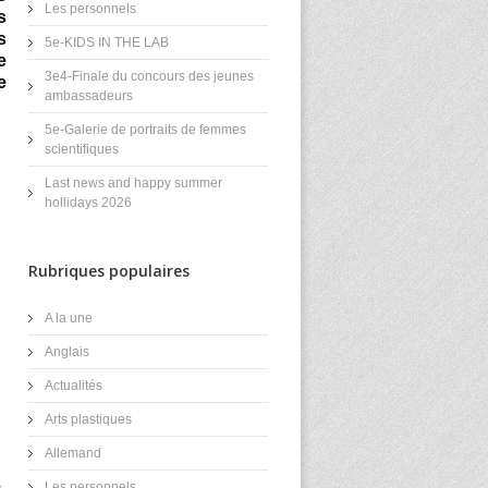
Les personnels
s
s
5e-KIDS IN THE LAB
e
3e4-Finale du concours des jeunes
e
ambassadeurs
5e-Galerie de portraits de femmes
scientifiques
Last news and happy summer
hollidays 2026
Rubriques populaires
A la une
Anglais
Actualités
Arts plastiques
Allemand
Les personnels