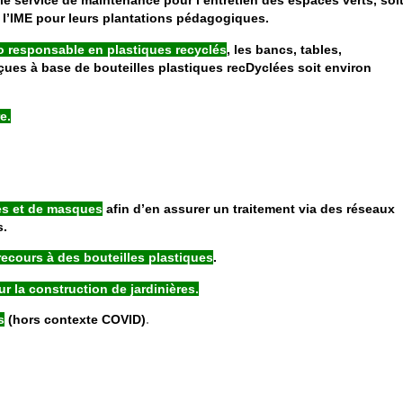
 le service de maintenance pour l’entretien des espaces verts, soi
e l’IME pour leurs plantations pédagogiques.
o responsable en plastiques recyclés
, les bancs, tables,
nçues à base de bouteilles plastiques recDyclées soit environ
e.
es et de masques
afin d’en assurer un traitement via des réseaux
s.
recours à des bouteilles plastiques
.
ur la construction de jardinières.
s
(hors contexte COVID)
.