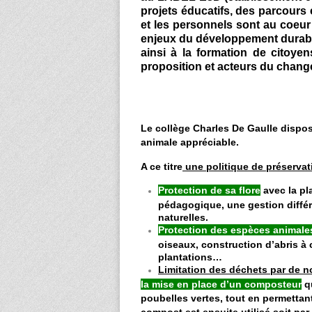
projets éducatifs, des parcours 
et les personnels sont au coeur
enjeux du développement durabl
ainsi à la formation de citoye
proposition et acteurs du chang
Le collège Charles De Gaulle dispo
animale appréciable.
A ce titre
une politique de préserva
Protection de sa flore
avec la pl
pédagogique, une gestion différ
naturelles.
Protection des espèces animal
oiseaux, construction d’abris à
plantations…
Limitation des déchets par de
la mise en place d’un composteur
qu
poubelles vertes, tout en permettan