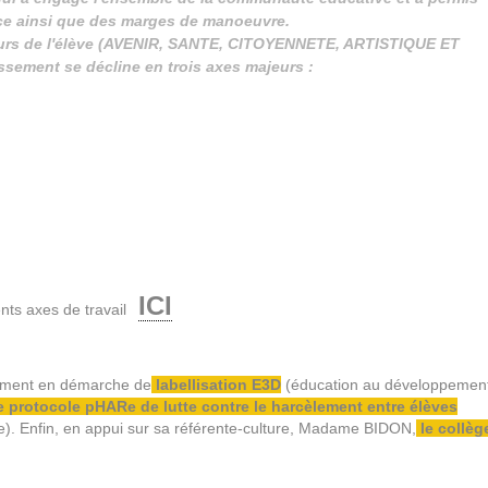
rce ainsi que des marges de manoeuvre.
cours de l'élève (AVENIR, SANTE, CITOYENNETE, ARTISTIQUE ET
ssement se décline en trois axes majeurs :
ICI
rents axes de travail
lement en démarche de
labellisation E3D
(éducation au développemen
e protocole
pHARe
de lutte contre le harcèlement entre élèves
). Enfin, en appui sur sa référente-culture, Madame BIDON,
le collèg