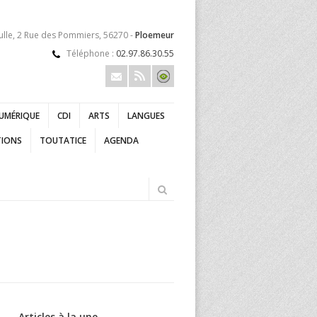
ulle, 2 Rue des Pommiers, 56270 -
Ploemeur
Téléphone :
02.97.86.30.55
UMÉRIQUE
CDI
ARTS
LANGUES
TIONS
TOUTATICE
AGENDA
Articles à la une