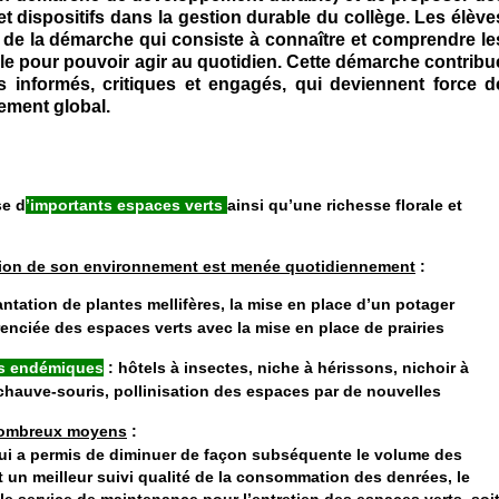
et dispositifs dans la gestion durable du collège. Les élève
 de la démarche qui consiste à connaître et comprendre le
e pour pouvoir agir au quotidien. Cette démarche contribu
ns informés, critiques et engagés, qui deviennent force d
ement global.
se d
’importants espaces verts
ainsi qu’une richesse florale et
tion de son environnement est menée quotidiennement
:
antation de plantes mellifères, la mise en place d’un potager
enciée des espaces verts avec la mise en place de prairies
es endémiques
: hôtels à insectes, niche à hérissons, nichoir à
 chauve-souris, pollinisation des espaces par de nouvelles
 nombreux moyens
:
i a permis de diminuer de façon subséquente le volume des
t un meilleur suivi qualité de la consommation des denrées, le