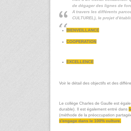
de dégager des lignes de fo
A travers les différents par
CULTUREL), le projet d'établi
BIENVEILLANCE
COOPERATION
EXCELLENCE
Voir le détail des objectifs et des diffé
Le collège Charles de Gaulle est éga
durable). Il est également entré dans
l
(méthode de la préoccupation partagée
s'engage dans le 100% culture.