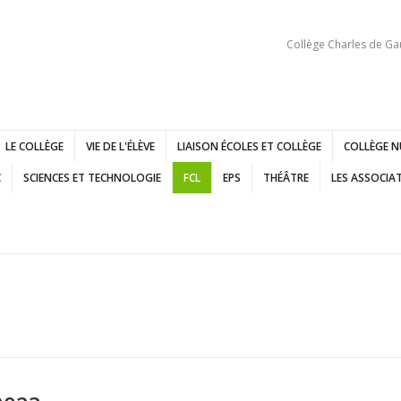
Collège Charles de Ga
LE COLLÈGE
VIE DE L'ÉLÈVE
LIAISON ÉCOLES ET COLLÈGE
COLLÈGE N
C
SCIENCES ET TECHNOLOGIE
FCL
EPS
THÉÂTRE
LES ASSOCIA