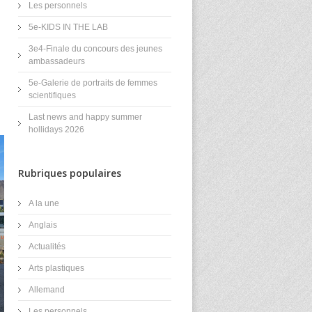
Les personnels
n
5e-KIDS IN THE LAB
3e4-Finale du concours des jeunes
ambassadeurs
5e-Galerie de portraits de femmes
scientifiques
Last news and happy summer
hollidays 2026
Rubriques populaires
A la une
Anglais
Actualités
Arts plastiques
Allemand
Les personnels