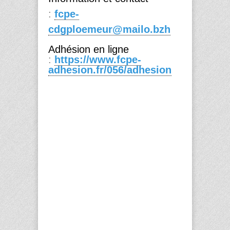
:
fcpe-
cdgploemeur@mailo.bzh
Adhésion en ligne
:
https://www.fcpe-
adhesion.fr/056/adhesion