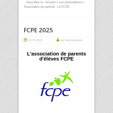
Vous êtes ici :
Accueil
»
Les associations
»
Association de parents : LA FCPE
FCPE 2025
03-12-2025
par Administrateur
L'association de parents
d'élèves FCPE