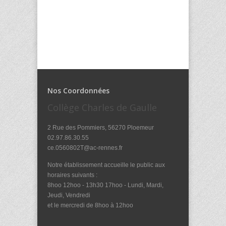
Nos Coordonnées
Collège Charles de Gaulle
2 Rue des Pommiers, 56270 Ploemeur
02.97.86.30.55
ce.0560802T@ac-rennes.fr
Notre établissement accueille le public aux
horaires suivants :
8hoo 12hoo - 13h30 17hoo - Lundi, Mardi,
Jeudi, Vendredi
et le mercredi de 8hoo à 12hoo