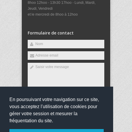
8hoo 12hoo - 13h30 17hoo - Lundi, Mardi,
Jeudi, Vendredi
et le mercredi de 8hoo à 12hoo
Formulaire de contact
En poursuivant votre navigation sur ce site,
Envoyer
vous acceptez l'utilisation de cookies pour
gérer votre session et mesurer la
fréquentation du site.
Copyright 2016
Collège Charles de Gaulle
Tous droits