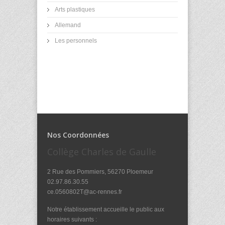
Arts plastiques
Allemand
Les personnels
Nos Coordonnées
Collège Charles de Gaulle
2 Rue des Pommiers, 56270 Ploemeur
02.97.86.30.55
ce.0560802T@ac-rennes.fr
Notre établissement accueille le public aux
horaires suivants :