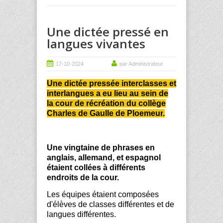
Une dictée pressé en
langues vivantes
17-10-2024
par Administrateur
Une dictée pressée interclasses et
interlangues
a eu lieu au sein de
la cour de récréation du collège
Charles de Gaulle de
Ploemeur
.
Une vingtaine de phrases en
anglais, allemand, et espagnol
étaient collées à différents
endroits de la cour.
Les équipes étaient composées
d'élèves de classes différentes et de
langues différentes.