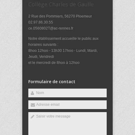
Collège Charles de Gaulle
2 Rue des Pommiers, 56270 Ploemeur
02.97.86.30.55
ce.0560802T@ac-rennes.fr
Notre établissement accueille le public aux
horaires suivants :
8hoo 12hoo - 13h30 17hoo - Lundi, Mardi,
Jeudi, Vendredi
et le mercredi de 8hoo à 12hoo
Formulaire de contact