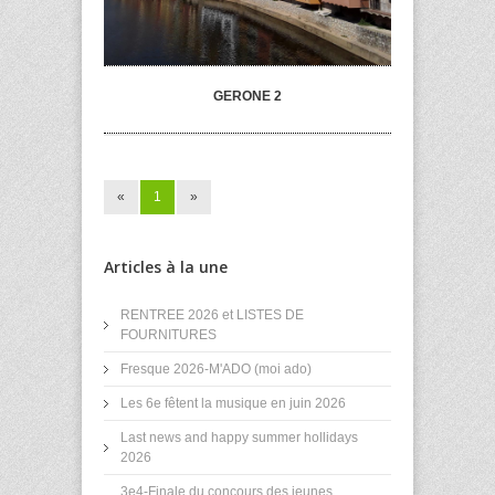
GERONE 2
«
1
»
Articles à la une
RENTREE 2026 et LISTES DE
FOURNITURES
Fresque 2026-M'ADO (moi ado)
Les 6e fêtent la musique en juin 2026
Last news and happy summer hollidays
2026
3e4-Finale du concours des jeunes